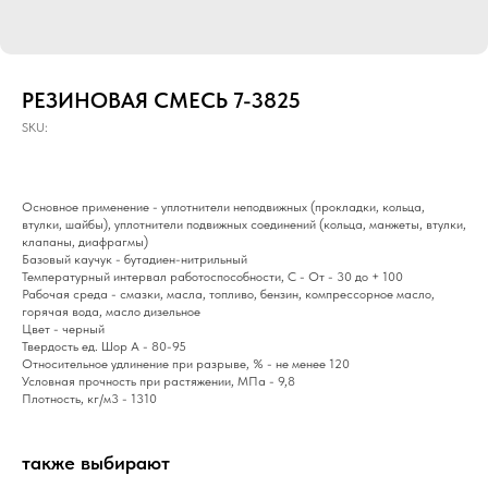
РЕЗИНОВАЯ СМЕСЬ 7-3825
SKU:
Основное применение - уплотнители неподвижных (прокладки, кольца,
втулки, шайбы), уплотнители подвижных соединений (кольца, манжеты, втулки,
клапаны, диафрагмы)
Базовый каучук - бутадиен-нитрильный
Температурный интервал работоспособности, С - От - 30 до + 100
Рабочая среда - смазки, масла, топливо, бензин, компрессорное масло,
горячая вода, масло дизельное
Цвет - черный
Твердость ед. Шор А - 80-95
Относительное удлинение при разрыве, % - не менее 120
Условная прочность при растяжении, МПа - 9,8
Плотность, кг/м3 - 1310
также выбирают