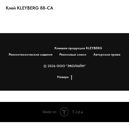
Клей KLEYBERG 88-CA
Ре
Клеевая продукция KLEYBERG
Резинотехнические изделия
Резиновые смеси
Авторские права
© 2026 ООО "ЭКОЛАЙН"
Наверх
Tilda
Made on