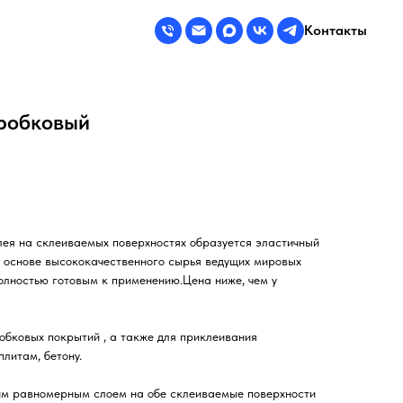
Контакты
робковый
лея на склеиваемых поверхностях образуется эластичный
а основе высококачественного сырья ведущих мировых
олностью готовым к применению.Цена ниже, чем у
обковых покрытий , а также для приклеивания
литам, бетону.
им равномерным слоем на обе склеиваемые поверхности