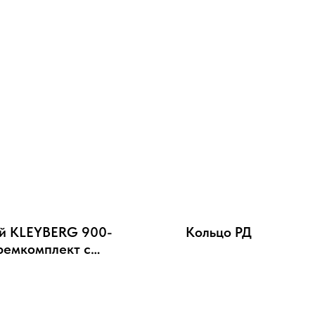
й KLEYBERG 900-
Кольцо РД
ремкомплект с
ердителем