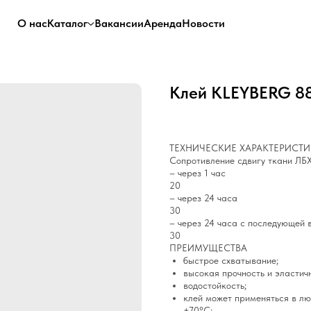
О нас
Каталог
Вакансии
Аренда
Новости
Клей KLEYBERG 
ТЕХНИЧЕСКИЕ ХАРАКТЕРИСТ
Сопротивление сдвигу ткани ЛБХ
– через 1 час
20
– через 24 часа
30
– через 24 часа с последующей
30
ПРЕИМУЩЕСТВА
быстрое схватывание;
высокая прочность и эластич
водостойкость;
клей может применяться в лю
+70°С;