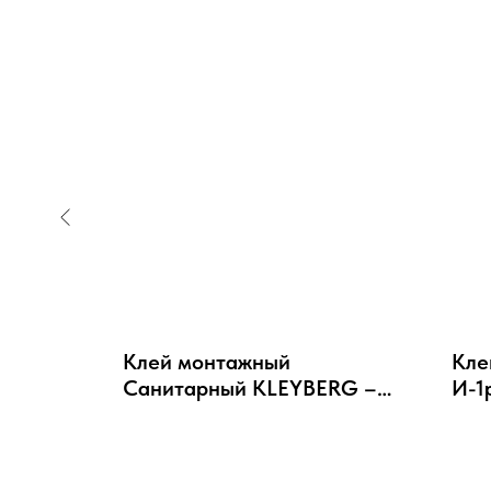
-
Клей монтажный
Кле
Санитарный KLEYBERG –
И-1
клей на базе растворителей
отв