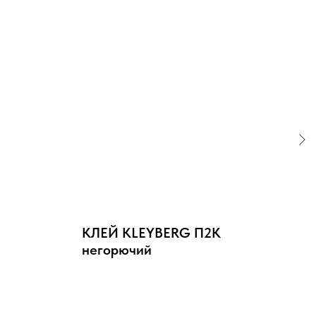
КЛЕЙ KLEYBERG П2К
Кл
негорючий