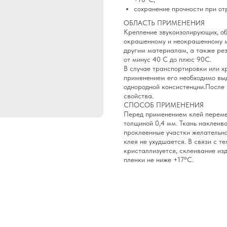
сохранение прочности при от
ОБЛАСТЬ ПРИМЕНЕНИЯ
Крепление звукоизолирующих, об
окрашенному и неокрашенному м
другим материалам, а также рез
от минус 40 С до плюс 90С.
В случае транспортировки или х
применением его необходимо вы
однородной консистенции.После 
свойства.
СПОСОБ ПРИМЕНЕНИЯ
Перед применением клей переме
толщиной 0,4 мм. Ткань наклеив
проклеенные участки желательн
клея не ухудшается. В связи с т
кристаллизуется, склеивание из
пленки не ниже +17°С.