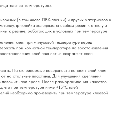
рицательных температурах.
ивочных (в том числе ПВХ-пленки) и других материалов к
еталлу,приклейка холодным способом резин к стеклу и
ины к резине, работающих в условиях при температуре
ранения клея при минусовой температуре перед
держать при комнатной температуре до восстановления
восстановления клей полностью сохраняет свои
шать. На склеиваемые поверхности наносят слой клея
ают на стальные пластины. Для улучшения сцепления
о положить под пресс. После размораживания качество
ем, что при температуре ниже +15°С клей
делий необходимо производить при температуре клеевой