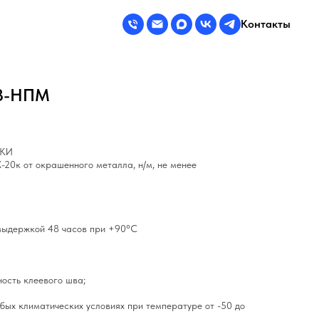
Контакты
88-НПМ
ИКИ
-20к от окрашенного металла, н/м, не менее
 выдержкой 48 часов при +90°С
ность клеевого шва;
бых климатических условиях при температуре от -50 до