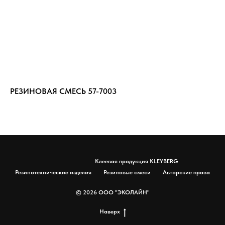
РЕЗИНОВАЯ СМЕСЬ 57-7003
Кл
Клеевая продукция KLEYBERG
Резинотехнические изделия
Резиновые смеси
Авторские права
© 2026 ООО "ЭКОЛАЙН"
Наверх