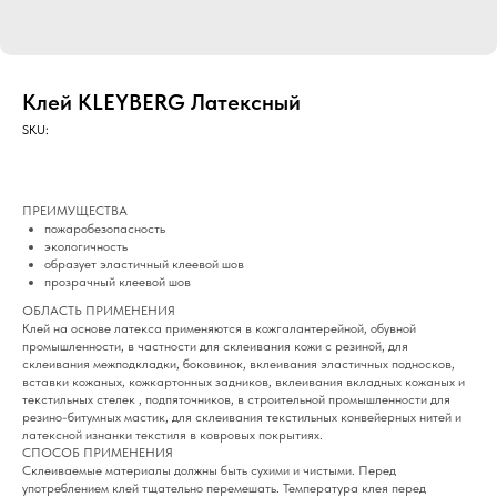
Клей KLEYBERG Латексный
SKU:
ПРЕИМУЩЕСТВА
пожаробезопасность
экологичность
образует эластичный клеевой шов
прозрачный клеевой шов
ОБЛАСТЬ ПРИМЕНЕНИЯ
Клей на основе латекса применяются в кожгалантерейной, обувной
промышленности, в частности для склеивания кожи с резиной, для
склеивания межподкладки, боковинок, вклеивания эластичных подносков,
вставки кожаных, кожкартонных задников, вклеивания вкладных кожаных и
текстильных стелек , подпяточников, в строительной промышленности для
резино-битумных мастик, для склеивания текстильных конвейерных нитей и
латексной изнанки текстиля в ковровых покрытиях.
СПОСОБ ПРИМЕНЕНИЯ
Склеиваемые материалы должны быть сухими и чистыми. Перед
употреблением клей тщательно перемешать. Температура клея перед