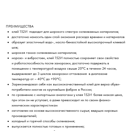
ПРЕИМУЩЕСТВА
клей 152И подходит для широкого спектра склеиваемых материалов;
достаточно наносить один слой-экономия расхода времени и материалов
образует эластичный водо-, масло-бензостойкий высокопрочный клеевой
шов;
широкая гамма склеиваемых материалов;
морозо- и вибростоек, клей 152И полностью сохраняет свои свойства
и работоспособность после заморозки, достаточно подержать в
помещении с температурой воздуха свыше 20°С в течении 24 часов,
выдерживает до 3 циклов заморозки-оттаивания в диапазоне
температур от – 40°С до +90°С;
Зарекомендовал себя как высококачественный клей для верха обуви-
потребители многие из крупнейших фабрик в России;
по сравнению с импортными аналогами у клея 152И более низкая цена,
при этом он не уступает, а даже превосходит их по своим физико-
химическим характеристикам
изготовлен на основе высококачественного сырья; ведущих мировых
производителей;
холодный и горячий способы склеивания;
выпускается полностью готовым к применению;