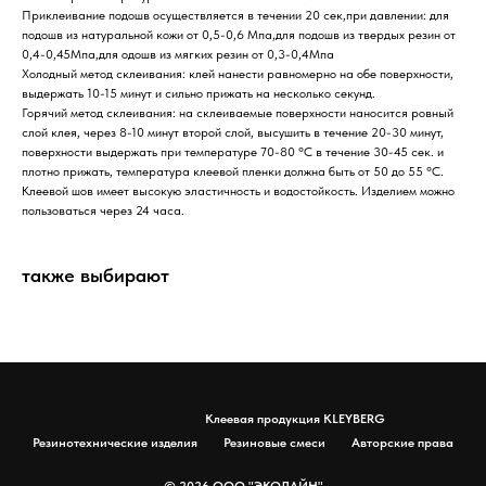
Приклеивание подошв осуществляется в течении 20 сек,при давлении: для
подошв из натуральной кожи от 0,5-0,6 Мпа,для подошв из твердых резин от
0,4-0,45Мпа,для одошв из мягких резин от 0,3-0,4Мпа
Холодный метод склеивания: клей нанести равномерно на обе поверхности,
выдержать 10-15 минут и сильно прижать на несколько секунд.
Горячий метод склеивания: на склеиваемые поверхности наносится ровный
слой клея, через 8-10 минут второй слой, высушить в течение 20-30 минут,
поверхности выдержать при температуре 70-80 °С в течение 30-45 сек. и
плотно прижать, температура клеевой пленки должна быть от 50 до 55 °С.
Клеевой шов имеет высокую эластичность и водостойкость. Изделием можно
пользоваться через 24 часа.
также выбирают
Клеевая продукция KLEYBERG
Резинотехнические изделия
Резиновые смеси
Авторские права