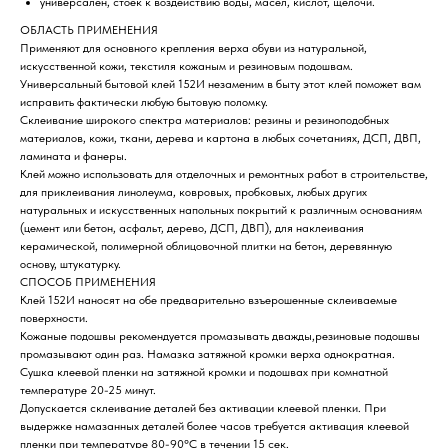
универсален, стоек к воздействию воды, масел, кислот, щелочи.
ОБЛАСТЬ ПРИМЕНЕНИЯ
Применяют для основного крепления верха обуви из натуральной,
искусственной кожи, текстиля кожаным и резиновым подошвам.
Универсальный бытовой клей 152И незаменим в быту этот клей поможет вам
исправить фактически любую бытовую поломку.
Cклеивание широкого спектра материалов: резины и резиноподобных
материалов, кожи, ткани, дерева и картона в любых сочетаниях, ДСП, ДВП,
ламината и фанеры.
Клей можно использовать для отделочных и ремонтных работ в строительстве,
для приклеивания линолеума, ковровых, пробковых, любых других
натуральных и искусственных напольных покрытий к различным основаниям
(цемент или бетон, асфальт, дерево, ДСП, ДВП), для наклеивания
керамической, полимерной облицовочной плитки на бетон, деревянную
основу, штукатурку.
СПОСОБ ПРИМЕНЕНИЯ
Клей 152И наносят на обе предварительно взъерошенные склеиваемые
поверхности.
Кожаные подошвы рекомендуется промазывать дважды,резиновые подошвы
промазывают один раз. Намазка затяжной кромки верха однократная.
Сушка клеевой пленки на затяжной кромки и подошвах при комнатной
температуре 20-25 минут.
Допускается склеивание деталей без активации клеевой пленки. При
выдержке намазанных деталей более часов требуется активация клеевой
пленки при температуре 80-90°С в течении 15 сек.