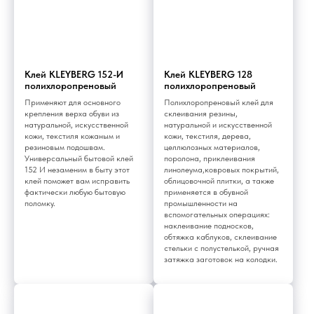
Клей KLEYBERG 152-И
Клей KLEYBERG 128
полихлоропреновый
полихлоропреновый
Применяют для основного
Полихлоропреновый клей для
крепления верха обуви из
склеивания резины,
натуральной, искусственной
натуральной и искусственной
кожи, текстиля кожаным и
кожи, текстиля, дерева,
резиновым подошвам.
целлюлозных материалов,
Универсальный бытовой клей
поролона, приклеивания
152 И незаменим в быту этот
линолеума,ковровых покрытий,
клей поможет вам исправить
облицовочной плитки, а также
фактически любую бытовую
применяется в обувной
поломку.
промышленности на
вспомогательных операциях:
наклеивание подносков,
обтяжка каблуков, склеивание
стельки с полустелькой, ручная
затяжка заготовок на колодки.