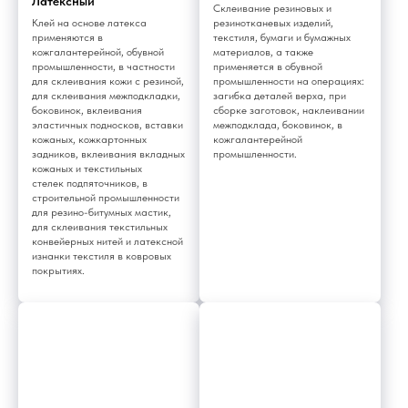
Латексный
Склеивание резиновых и
Клей на основе латекса
резинотканевых изделий,
применяются в
текстиля, бумаги и бумажных
кожгалантерейной, обувной
материалов, а также
промышленности, в частности
применяется в обувной
для склеивания кожи с резиной,
промышленности на операциях:
для склеивания межподкладки,
загибка деталей верха, при
боковинок, вклеивания
сборке заготовок, наклеивании
эластичных подносков, вставки
межподклада, боковинок, в
кожаных, кожкартонных
кожгалантерейной
задников, вклеивания вкладных
промышленности.
кожаных и текстильных
стелек подпяточников, в
строительной промышленности
для резино-битумных мастик,
для склеивания текстильных
конвейерных нитей и латексной
изнанки текстиля в ковровых
покрытиях.