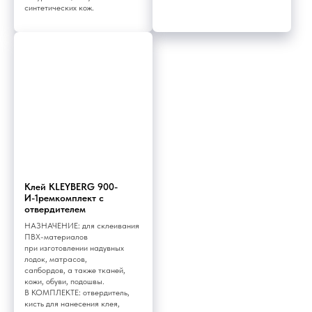
синтетических кож.
Клей KLEYBERG 900-
И-1ремкомплект с
отвердителем
НАЗНАЧЕНИЕ: для склеивания
ПВХ-материалов
при изготовлении надувных
лодок, матрасов,
сапбордов, а также тканей,
кожи, обуви, подошвы.
В КОМПЛЕКТЕ: отвердитель,
кисть для нанесения клея,