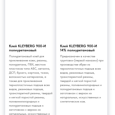
Клей KLEYBERG 900-И
Клей KLEYBERG 900-И
полиуретановый
14% полиуретановый
Полиуретановый клей для
Предназначен в качестве
приклеивание кожи, резины,
грунтовки (первой намазки) при
полиуретана, ПВХ, жестких
производстве обуви из
пластиков типа АБС, металла,
термопластичных подошв всех
ДСП, бумаги, картона, ткани,
видов, резиновых подошв,
волокнистых материалов, а
транспарентной резины,
также для приклеивания
твердой и мягкой пористой
термоплаcтичных подошв всех
резины, поливинилхлоридных и
видов, резиновых подошв,
полиуретановых подошв к
транспаретной резины, твердой
заготовкам с верхом из
и мягкой пористой резины,
натуральных, искусственных и
поливинилхлоридных и
синтетических кож.
полиуретановых подошв к
заготовкам с верхом из
натуральных, искусственных и