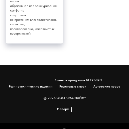
пилка
абразивная для зашкуривания,
салфетка
спиртовая
не применим для: полиэтилена,
силикона,
полипропилена, маслянистых
поверхностей
Клеевая продукция KLEYBERG
Резинотехнические изделия
Резиновые смеси
Авторские права
© 2026 ООО "ЭКОЛАЙН"
Наверх