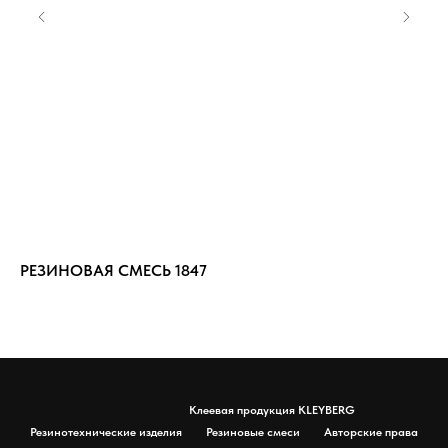
РЕЗИНОВАЯ СМЕСЬ 1847
РЕ
Клеевая продукция KLEYBERG
Резинотехнические изделия
Резиновые смеси
Авторские права