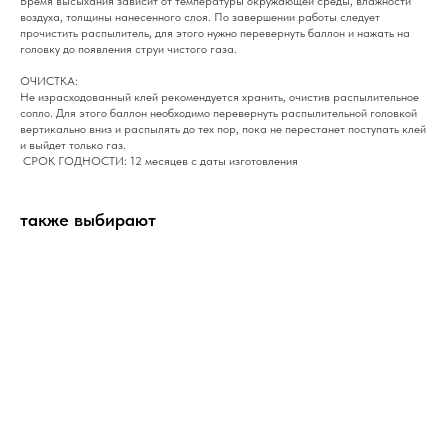
Время высыхания зависит от температуры окружающей среды, влажности
воздуха, толщины нанесенного слоя. По завершении работы следует
прочистить распылитель, для этого нужно перевернуть баллон и нажать на
головку до появления струи чистого газа.
ОЧИСТКА:
Не израсходованный клей рекомендуется хранить, очистив распылительное
сопло. Для этого баллон необходимо перевернуть распылительной головкой
вертикально вниз и распылять до тех пор, пока не перестанет поступать клей
и выйдет только газ.
СРОК ГОДНОСТИ: 12 месяцев с даты изготовления
также выбирают