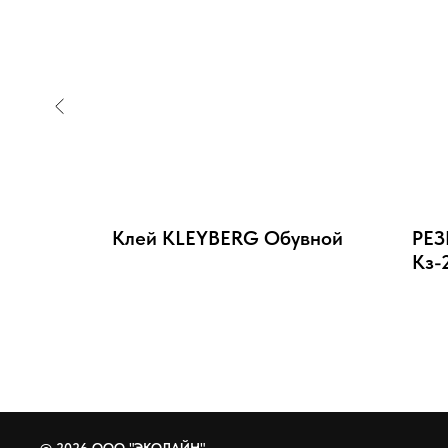
LEYBERG
Клей KLEYBERG Обувной
РЕ
Кз-