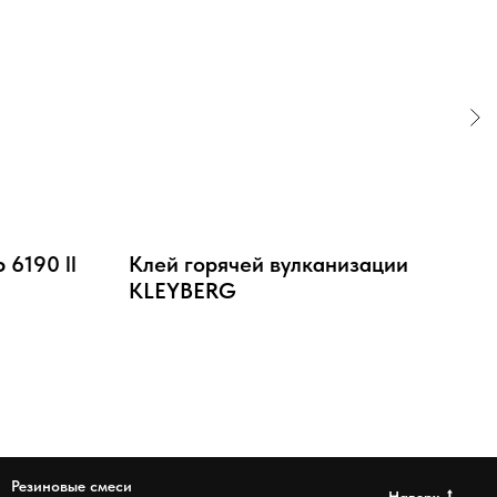
6190 ll
Клей горячей вулканизации
Кл
KLEYBERG
Резиновые смеси