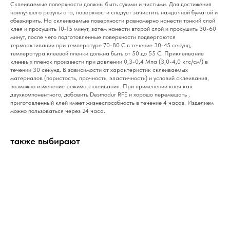
Склеиваемые поверхности должны быть сухими и чистыми. Для достижения
наилучшего результата, поверхности следует зачистить наждачной бумагой и
обезжирить. На склеиваемые поверхности равномерно нанести тонкий слой
клея и просушить 10-15 минут, затем нанести второй слой и просушить 30-60
минут, после чего подготовленные поверхности подвергаются
термоактивации при температуре 70-80 С в течение 30-45 секунд,
температура клеевой пленки должна быть от 50 до 55 С. Приклеивание
клеевых пленок произвести при давлении 0,3-0,4 Мпа (3,0-4,0 кгс/см²) в
течении 30 секунд. В зависимости от характеристик склеиваемых
материалов (пористость, прочность, эластичность) и условий склеивания,
возможно изменение режима склеивания. При применении клея как
двухкомпонентного, добавить Desmodur RFE и хорошо перемешать ,
приготовленный клей имеет жизнеспособность в течение 4 часов. Изделием
можно пользоваться через 24 часа.
также выбирают