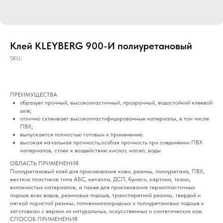
Клей KLEYBERG 900-И полиуретановый
SKU:
ПРЕИМУЩЕСТВА
образует прочный, высокоэластичный, прозрачный, водостойкий клеевой
шов;
отлично склеивает высокопластифицированные материалы, в том числе
ПВХ;
выпускается полностью готовым к применению.
высокая начальная прочность,особая прочность при соединении ПВХ
материалов, стоек к воздействию кислот, масел, воды
ОБЛАСТЬ ПРИМЕНЕНИЯ
Полиуретановый клей для приклеивание кожи, резины, полиуретана, ПВХ,
жестких пластиков типа АБС, металла, ДСП, бумаги, картона, ткани,
волокнистых материалов, а также для приклеивания термоплаcтичных
подошв всех видов, резиновых подошв, транспаретной резины, твердой и
мягкой пористой резины, поливинилхлоридных и полиуретановых подошв к
заготовкам с верхом из натуральных, искусственных и синтетических кож.
СПОСОБ ПРИМЕНЕНИЯ