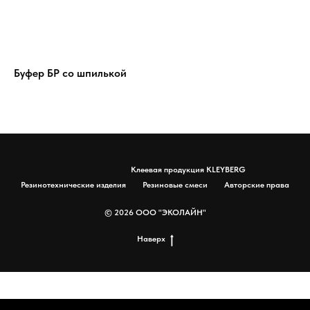
Буфер БР со шпилькой
РЕ
Клеевая продукция KLEYBERG
Резинотехнические изделия
Резиновые смеси
Авторские права
© 2026 ООО "ЭКОЛАЙН"
Наверх