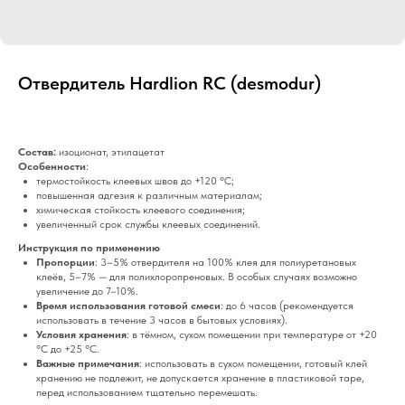
Отвердитель Hardlion RС (desmodur)
Состав:
изоционат, этилацетат
Особенности
:
термостойкость клеевых швов до +120 °C;
повышенная адгезия к различным материалам;
химическая стойкость клеевого соединения;
увеличенный срок службы клеевых соединений.
Инструкция по применению
Пропорции
: 3–5% отвердителя на 100% клея для полиуретановых
клеёв, 5–7% — для полихлоропреновых. В особых случаях возможно
увеличение до 7–10%.
Время использования готовой смеси
: до 6 часов (рекомендуется
использовать в течение 3 часов в бытовых условиях).
Условия хранения
: в тёмном, сухом помещении при температуре от +20
°C до +25 °C.
Важные примечания
: использовать в сухом помещении, готовый клей
хранению не подлежит, не допускается хранение в пластиковой таре,
перед использованием тщательно перемешать.