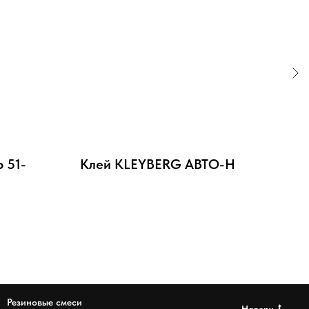
 51-
Клей KLEYBERG АВТО-Н
КЛ
Резиновые смеси