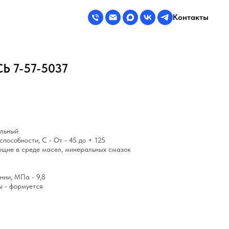
Контакты
 7-57-5037
ильный
пособности, С - От - 45 до + 125
ющие в среде масел, минеральных смазок
нии, МПа - 9,8
ы - формуется