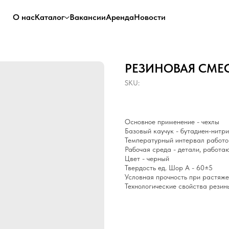
О нас
Каталог
Вакансии
Аренда
Новости
РЕЗИНОВАЯ СМЕСЬ
SKU:
Основное применение - чехлы
Базовый каучук - бутадиен-нитр
Температурный интервал работос
Рабочая среда - детали, работа
Цвет - черный
Твердость ед. Шор А - 60±5
Условная прочность при растяже
Технологические свойства резин