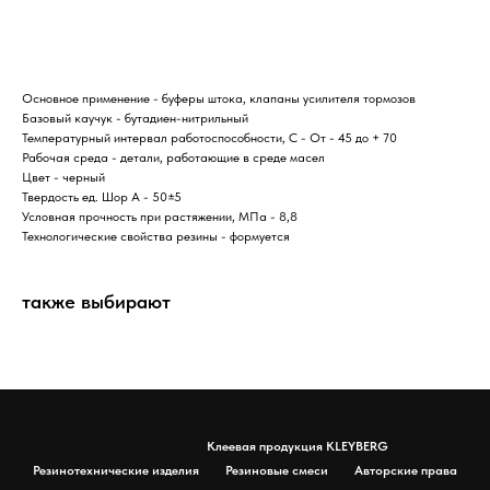
Основное применение - буферы штока, клапаны усилителя тормозов
Базовый каучук - бутадиен-нитрильный
Температурный интервал работоспособности, С - От - 45 до + 70
Рабочая среда - детали, работающие в среде масел
Цвет - черный
Твердость ед. Шор А - 50±5
Условная прочность при растяжении, МПа - 8,8
Технологические свойства резины - формуется
также выбирают
Клеевая продукция KLEYBERG
Резинотехнические изделия
Резиновые смеси
Авторские права