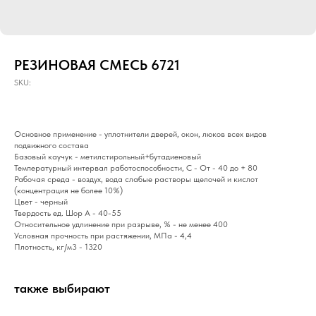
РЕЗИНОВАЯ СМЕСЬ 6721
SKU:
Основное применение - уплотнители дверей, окон, люков всех видов
подвижного состава
Базовый каучук - метилстирольный+бутадиеновый
Температурный интервал работоспособности, С - От - 40 до + 80
Рабочая среда - воздух, вода слабые растворы щелочей и кислот
(концентрация не более 10%)
Цвет - черный
Твердость ед. Шор А - 40-55
Относительное удлинение при разрыве, % - не менее 400
Условная прочность при растяжении, МПа - 4,4
Плотность, кг/м3 - 1320
также выбирают