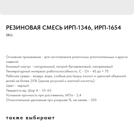
РЕЗИНОВАЯ СМЕСЬ ИРП-1346, ИРП-1654
SKU:
Основное применение - для изготовления различных уплотнительных и других
изделий.
Базовый каучук - натуральный, натрий-бутадиеновый, изопреновый
Температурный интервал работоспособности, С - От - 45 до + 70
Рабочая среда - воздух, вода, слабые растворы кислот и щелочей объемной
долей не более 20% (кроме уксусной и азотной кислоты)
Цвет - черный
Твердость ед. Шор А - 35-65
Условная прочность при растяжении, МПа - 3,4
Относительное удлинение при разрыве %, не менее - 300
также выбирают