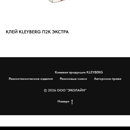
КЛЕЙ KLEYBERG П2К ЭКСТРА
Бу
Клеевая продукция KLEYBERG
Резинотехнические изделия
Резиновые смеси
Авторские права
© 2026 ООО "ЭКОЛАЙН"
Наверх