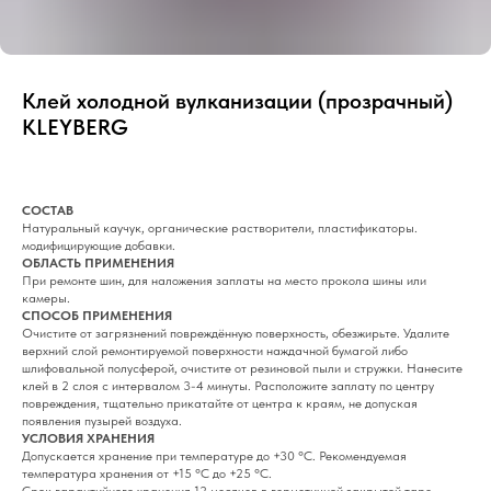
Клей холодной вулканизации (прозрачный)
KLEYBERG
СОСТАВ
Натуральный каучук, органические растворители, пластификаторы.
модифицирующие добавки.
ОБЛАСТЬ ПРИМЕНЕНИЯ
При ремонте шин, для наложения заплаты на место прокола шины или
камеры.
СПОСОБ ПРИМЕНЕНИЯ
Очистите от загрязнений повреждённую поверхность, обезжирьте. Удалите
верхний слой ремонтируемой поверхности наждачной бумагой либо
шлифовальной полусферой, очистите от резиновой пыли и стружки. Нанесите
клей в 2 слоя с интервалом 3-4 минуты. Расположите заплату по центру
повреждения, тщательно прикатайте от центра к краям, не допуская
появления пузырей воздуха.
УСЛОВИЯ ХРАНЕНИЯ
Допускается хранение при температуре до +30 °С. Рекомендуемая
температура хранения от +15 °С до +25 °С.