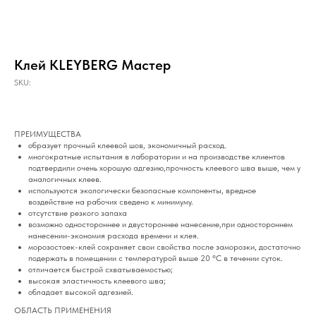
Клей KLEYBERG Мастер
SKU:
ПРЕИМУЩЕСТВА
образует прочный клеевой шов, экономичный расход.
многократные испытания в лаборатории и на производстве клиентов
подтвердили очень хорошую адгезию,прочность клеевого шва выше, чем у
аналогичных клеев.
используются экологически безопасные компоненты, вредное
воздействие на рабочих сведено к минимуму.
отсутствие резкого запаха
возможно одностороннее и двустороннее нанесение,при одностороннем
нанесении-экономия расхода времени и клея.
морозостоек-клей сохраняет свои свойства после заморозки, достаточно
подержать в помещении с температурой выше 20 °С в течении суток.
отличается быстрой схватываемостью;
высокая эластичность клеевого шва;
обладает высокой адгезией.
ОБЛАСТЬ ПРИМЕНЕНИЯ